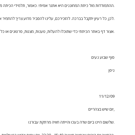
ההתמודדות מול כיתת המחוננים היא אתגר אמיתי. כאמור, תלמידי הכיתה מתבקשים לסייע להצלחת נציגנו.
לכן, כל רעיון יתקבל בברכה. להזכירכם, עלינו להסביר מדוע צריך להחמיר את הקריטריונים לקבלת רשיון נהיגה.
אצור דף באתר הכיתתי כדי שתוכלו להעלות, טענות, מצגות, סרטונים או כל דבר אחר שיכול לעזור לנציגנו להסביר את טענותיהם.
סוף שבוע נעים
ניסן
11/12/09
יום שיש בצהריים,
שלשום היינו ביום שדה בעכו והייתה חוויה מרתקת עבורנו.