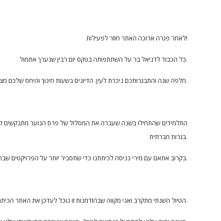
לאחר פגרה ארוכה האתר חוזר לפעילות!
כל הכבוד לדניאל בר על השתתפותה בטקס יום רבין שנערך אתמול.
חלפה שנה והתבגרותכם ניכרת לעין. הדיונים בשעות חינוך והיחס שלכם מצביעים על כברת הדרך שעברתם.
התלמידים שהתחילו בשנה שעברה את המסלול של פרס הנוער מתבקשים לתע
בגרות חברתית.
בקרוב אתאם עם מירי כניסה לכיתתנו כדי שתסביר יותר על הפרויקטים שבהם אפשר להשתלב.
הטיול השנתי מתקרב ואני מקווה שבהזדמנות זו נוכל לעדכן את האתר הכיתתי בחוויות מהטיול.