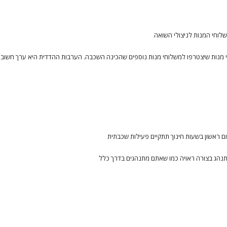
ה גדולה ולא מעט ניצולים יהנו מפרי עמלכם. הכנתם 25 משלוחי מנות שיצטרפו למשלוחי מנות נוספים שהכינה השכבה. הערבות ההדדית הי