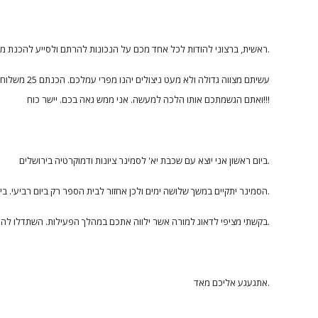
ראשית, ברצוני להודות לכל אחד מכם על הנכונות להרתם ולסייע להכנת משלוחי המנות לניצולי השואה.
עשיתם מצוו
ואתם הגשמתכם אותו הלכה למעשה. אני ממש גאה בכם. יישר כוח!!!
ביום ראשון אני יוצא עם שכבת יא' לסמינר ציונות ודמוקרטיה בירושלים.
הסמינר יתקיים במשך שלושה ימים ולכן אחזור לבית הספר רק ביום רביעי. ביום ראשון בשעות חינוך תתקיים פעילות שכבתית.
בקשתי מציפי לדאוג למורה אשר ילווה אתכם במהלך הפעילות. השתדלו להתנהג בצורה ראויה כמו שאתם מתנהגים בדרך כלל.
אתגעגע אליכם מאד.