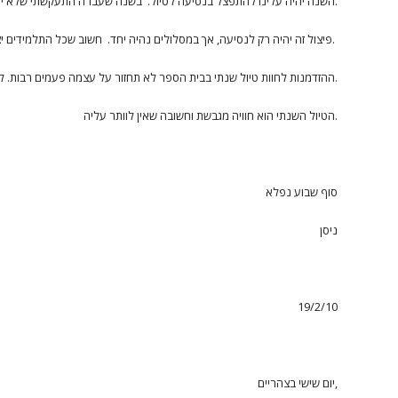
השנה יהיה עלינו להתפצל בנסיעה לטיול. בשנה שעברה התעקשתי שלא יפצלו אותנו וכעת עלינו להתפצל.
פיצול זה יהיה רק לנסיעה, אך במסלולים נהיה יחד. חשוב שכל התלמידים יצאו לטיול.
ההזדמנות לחוות טיול שנתי בבית הספר לא תחזור על עצמה פעמים רבות. לא תהיה לכם הזדמנות נוספת להיות בני שבע עשרה ולחוות טיול שנתי עם בני גילכם.
הטיול השנתי הוא חוויה מגבשת וחשובה שאין לוותר עליה.
סוף שבוע נפלא
ניסן
19/2/10
יום שישי בצהריים,