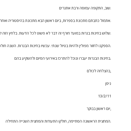
שוב, התקופה עמוסה ורבת אתגרים.
אתמול כתבתם מתכונת בספרות, ביום ראשון הבא מתכונת בהיסטוריה ואחריה מתכונת באזרחות.
שלוש בחינות בגרות במועד חורף זה דבר לא פשוט לכל הדעות. בלחץ הזה קשה לתפקד ולחשוב על דבר אחר מלימודים.
הספקנו לחזור מפולין ולהיות בטיול שנתי. עכשיו בחינות הבגרות. השנה חולפת לה במהירות. קשה לעכל שזו השנה האחרונה שלנו ביחד.
בחינות הבגרות יעברו ונוכל להתרכז באירועי הסיום ולהשקיע בהם.
בהצלחה לכולם,
ניסן
13/2/11
יום ראשון בבוקר,
המחצית הראשונה הסתיימה, חולקו התעודות והמחצית השנייה התחילה.