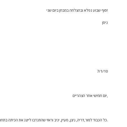
סוף שבוע נפלא ובהצלחה במבחן ביום שני!
ניסן
7/1/10
יום חמישי אחר הצהריים,
כל הכבוד למור,דריה, ניצן, מעיין, יניב וראזי שהתנדבו לייצג את הכיתה בתחרות "שיח ושיג" שתתקיים בסוף החודש.