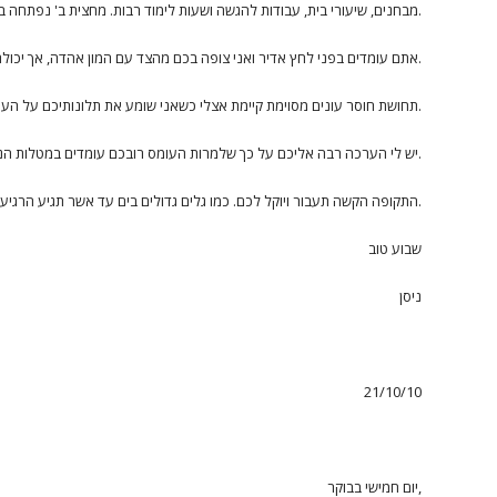
מבחנים, שיעורי בית, עבודות להגשה ושעות לימוד רבות. מחצית ב' נפתחה ברוח סערה.
אתם עומדים בפני לחץ אדיר ואני צופה בכם מהצד עם המון אהדה, אך יכולת מעטה לעזור.
תחושת חוסר עונים מסוימת קיימת אצלי כשאני שומע את תלונותיכם על העומס הגדול.
יש לי הערכה רבה אליכם על כך שלמרות העומס רובכם עומדים במטלות הנדרשות מכם.
התקופה הקשה תעבור ויוקל לכם. כמו גלים גדולים בים עד אשר תגיע הרגיעה והים שוב יהיה חלק ורגוע. מזמין את המתרחצים לטבול בו.
שבוע טוב
ניסן
21/10/10
יום חמישי בבוקר,