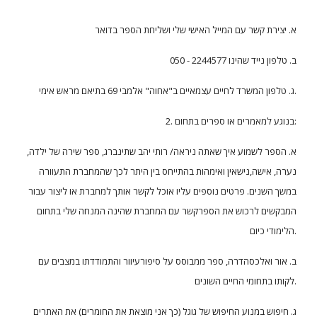
א. יצירת קשר עם המייל האישי שלי ושליחת הספר בדואר
ב. טלפון נייד שהינו 2244577 - 050
ג. טלפון המשרד לחיים עצמאיים ב"אחוה" אלמבי 69 בתיאם מראש אימי.
2. בנוגע למאמרים או ספרים בתחום:
א. הספר לשמוע איך שאתה ניראה/ רותי יהב שתינברג, ספר שירה של ילדה,
נערה, אישה,נישאין ואימהות בהתייחס בין היתר לכך שהמחברת התעוורה
במשך השנים. פרטים נוספים עליו אוכל לקשר אותך למחברת או ליצור עבור
המבקשים לרכוש את הספרקשר עם המחברת שהינה המנחה שלי בתחום
הלימודי כיום.
ב. אור ואלכסהדרה, ספר ממבוסס על סיפורעיוור והתמודדתו במצבים עם
לקותו בתחומי החיים השונים.
ג. חיפוש במנוע החיפוש של גוגל (כך אני מוצאת את החומרים) את האתרים